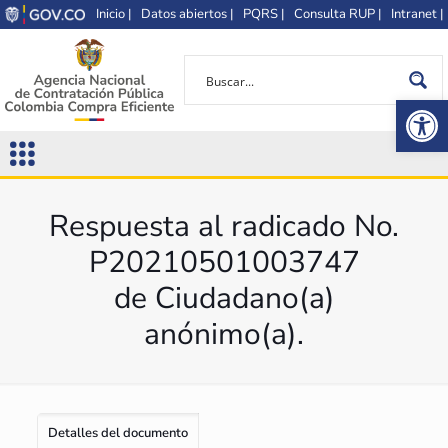
Inicio |
Datos abiertos |
PQRS |
Consulta RUP |
Intranet |
Op
Respuesta al radicado No.
P20210501003747
de Ciudadano(a)
anónimo(a).
Detalles del documento