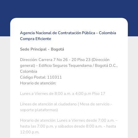
Agencia Nacional de Contratación Pública - Colombia
Compra Eficiente
Sede Principal - Bogotá
Dirección: Carrera 7 No 26 - 20 Piso 23 (Dirección
general) - Edificio Seguros Tequendama / Bogotá D.C.,
Colombia
Código Postal: 110311
Horario de atención:
Lunes a Viernes de 8:00 a.m. a 4:00 p.m Piso 17
Líneas de atención al ciudadano ( Mesa de servicio -
soporte plataformas)
Horario de atención: Lunes a Viernes desde 7:00 a.m. –
hasta las 7:00 p.m. y sábados desde 8:00 a.m. - hasta
12:00 p.m.