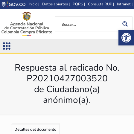
Inicio |
Datos abiertos |
PQRS |
Consulta RUP |
Intranet |
Op
Respuesta al radicado No.
P20210427003520
de Ciudadano(a)
anónimo(a).
Detalles del documento