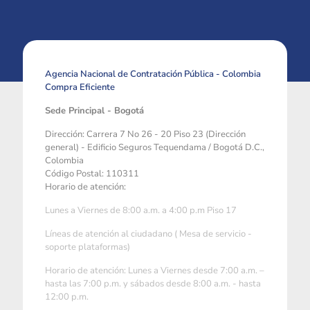
Agencia Nacional de Contratación Pública - Colombia
Compra Eficiente
Sede Principal - Bogotá
Dirección: Carrera 7 No 26 - 20 Piso 23 (Dirección
general) - Edificio Seguros Tequendama / Bogotá D.C.,
Colombia
Código Postal: 110311
Horario de atención:
Lunes a Viernes de 8:00 a.m. a 4:00 p.m Piso 17
Líneas de atención al ciudadano ( Mesa de servicio -
soporte plataformas)
Horario de atención: Lunes a Viernes desde 7:00 a.m. –
hasta las 7:00 p.m. y sábados desde 8:00 a.m. - hasta
12:00 p.m.