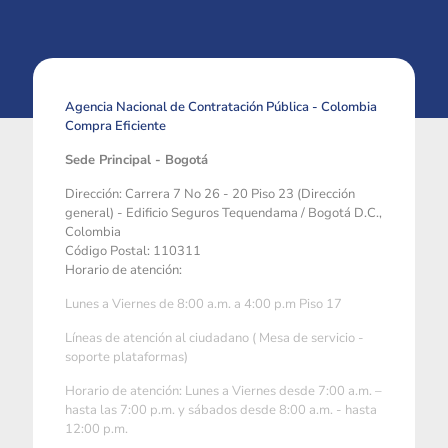
Agencia Nacional de Contratación Pública - Colombia
Compra Eficiente
Sede Principal - Bogotá
Dirección: Carrera 7 No 26 - 20 Piso 23 (Dirección
general) - Edificio Seguros Tequendama / Bogotá D.C.,
Colombia
Código Postal: 110311
Horario de atención:
Lunes a Viernes de 8:00 a.m. a 4:00 p.m Piso 17
Líneas de atención al ciudadano ( Mesa de servicio -
soporte plataformas)
Horario de atención: Lunes a Viernes desde 7:00 a.m. –
hasta las 7:00 p.m. y sábados desde 8:00 a.m. - hasta
12:00 p.m.