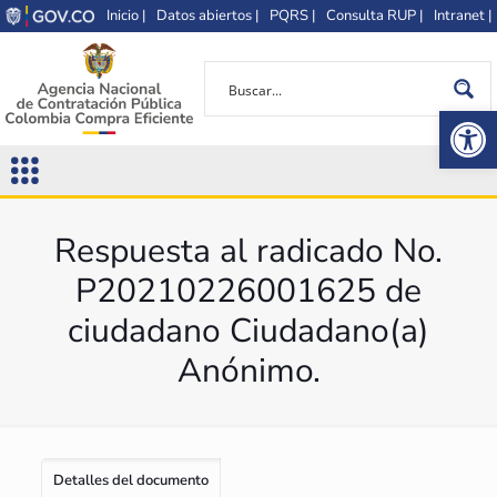
Inicio |
Datos abiertos |
PQRS |
Consulta RUP |
Intranet |
Op
Respuesta al radicado No.
P20210226001625 de
ciudadano Ciudadano(a)
Anónimo.
Detalles del documento