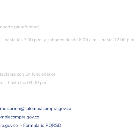
soporte plataformas)
 – hasta las 7:00 p.m. y sábados desde 8:00 a.m. - hasta 12:00 p.m
tactarse con un funcionario)
. – hasta las 04:00 p.m.
eradicacion@colombiacompra.gov.co
lombiacompra.gov.co
ra.gov.co
-
Formulario PQRSD