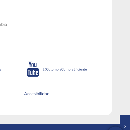
mbia
e
@ColombiaCompraEficiente
Accesibilidad