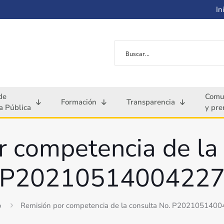
Ini
de
Comu
Formación
Transparencia
 Pública
y pre
r competencia de la 
P2021051400422
o
Remisión por competencia de la consulta No. P202105140