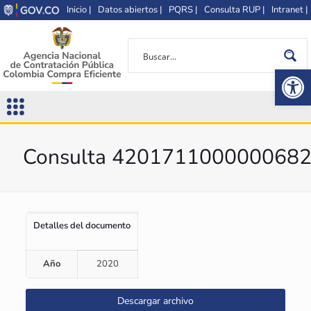
Inicio |
Datos abiertos |
PQRS |
Consulta RUP |
Intranet |
Op
Consulta 420171100000068
Detalles del documento
Año
2020
Descargar archivo