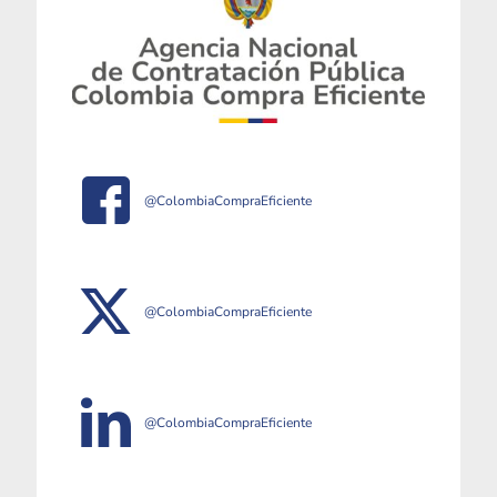
@ColombiaCompraEficiente
@ColombiaCompraEficiente
@ColombiaCompraEficiente