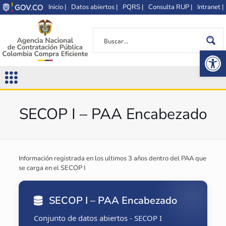
Inicio |
Datos abiertos |
PQRS |
Consulta RUP |
Intranet |
Op
SECOP I – PAA Encabezado
Información registrada en los ultimos 3 años dentro del PAA que
se carga en el SECOP I
SECOP I – PAA Encabezado
Conjunto de datos abiertos - SECOP I