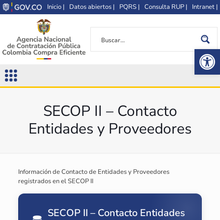
Inicio |
Datos abiertos |
PQRS |
Consulta RUP |
Intranet |
Op
SECOP II – Contacto
Entidades y Proveedores
Información de Contacto de Entidades y Proveedores
registrados en el SECOP II
SECOP II – Contacto Entidades