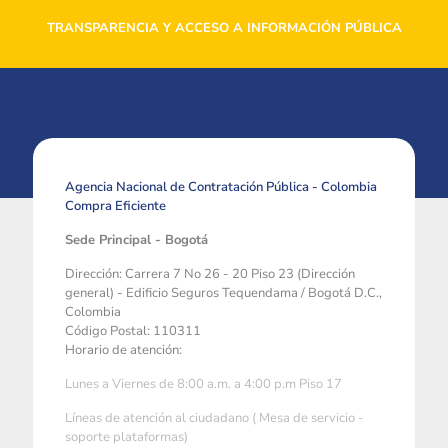
TRANSPARENCIA Y ACCESO A INFORMACIÓN PÚBLICA
Agencia Nacional de Contratación Pública - Colombia
Compra Eficiente
Sede Principal - Bogotá
Dirección: Carrera 7 No 26 - 20 Piso 23 (Dirección
general) - Edificio Seguros Tequendama / Bogotá D.C.,
Colombia
Código Postal: 110311
Horario de atención:
Lunes a Viernes de 8:00 a.m. a 4:00 p.m Piso 17
Líneas de atención al ciudadano ( Mesa de servicio -
soporte plataformas)