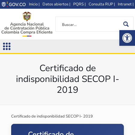
Inicio |
Datos abiertos |
PQRS |
Consulta RUP |
Intranet |
Op
Certificado de
indisponibilidad SECOP I-
2019
Certificado de indisponibilidad SECOP I- 2019
Certificado de