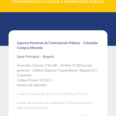
TRANSPARENCIA Y ACCESO A INFORMACIÓN PÚBLICA
Agencia Nacional de Contratación Pública - Colombia
Compra Eficiente
Sede Principal - Bogotá
Dirección: Carrera 7 No 26 - 20 Piso 23 (Dirección
general) - Edificio Seguros Tequendama / Bogotá D.C.,
Colombia
Código Postal: 110311
Horario de atención:
Lunes a Viernes de 8:00 a.m. a 4:00 p.m Piso 17
Líneas de atención al ciudadano ( Mesa de servicio -
soporte plataformas)