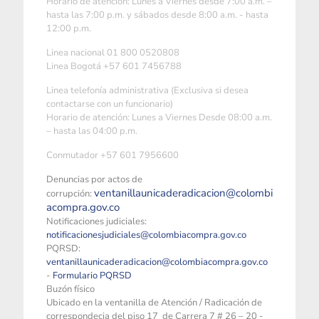
Horario de atención: Lunes a Viernes desde 7:00 a.m. –
hasta las 7:00 p.m. y sábados desde 8:00 a.m. - hasta
12:00 p.m.
Linea nacional 01 800 0520808
Linea Bogotá +57 601 7456788
Linea telefonía administrativa (Exclusiva si desea
contactarse con un funcionario)
Horario de atención: Lunes a Viernes Desde 08:00 a.m.
– hasta las 04:00 p.m.
Conmutador +57 601 7956600
Denuncias por actos de
ventanillaunicaderadicacion@colombi
corrupción:
acompra.gov.co
Notificaciones judiciales:
notificacionesjudiciales@colombiacompra.gov.co
PQRSD:
ventanillaunicaderadicacion@colombiacompra.gov.co
-
Formulario PQRSD
Buzón físico
Ubicado en la ventanilla de Atención / Radicación de
correspondecia del piso 17 de Carrera 7 # 26 – 20 -