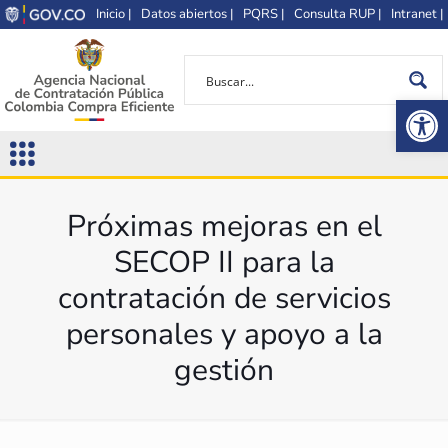
Inicio |
Datos abiertos |
PQRS |
Consulta RUP |
Intranet |
Op
Próximas mejoras en el
SECOP II para la
contratación de servicios
personales y apoyo a la
gestión