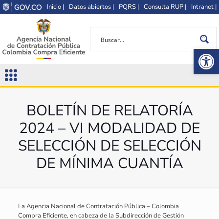
Inicio |
Datos abiertos |
PQRS |
Consulta RUP |
Intranet |
Op
BOLETÍN DE RELATORÍA
2024 – VI MODALIDAD DE
SELECCIÓN DE SELECCIÓN
DE MÍNIMA CUANTÍA
La Agencia Nacional de Contratación Pública – Colombia
Compra Eficiente, en cabeza de la Subdirección de Gestión