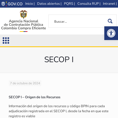
Inicio |
Datos abiertos |
PQRS |
Consulta RUP |
Intranet |
Op
SECOP I
7 de octubre de 2024
SECOP I – Origen de los Recursos
Información del orígen de los recursos y código BPIN para cada
adjudicación registrada en el SECOP I, desde la fecha en que este
registro es viable