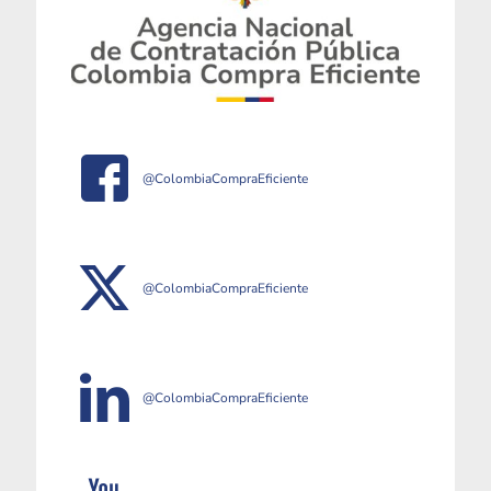
@ColombiaCompraEficiente
@ColombiaCompraEficiente
@ColombiaCompraEficiente