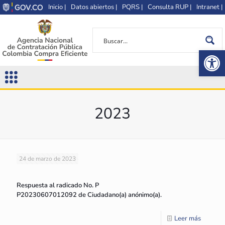
Inicio |
Datos abiertos |
PQRS |
Consulta RUP |
Intranet |
Op
2023
24 de marzo de 2023
Respuesta al radicado No. P
P20230607012092 de Ciudadano(a) anónimo(a).
Leer más