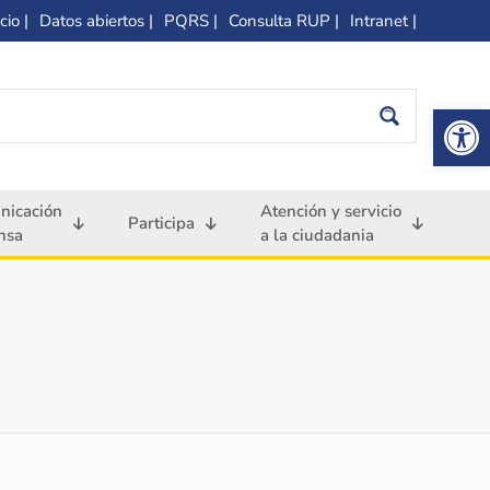
cio |
Datos abiertos |
PQRS |
Consulta RUP |
Intranet |
Op
nicación
Atención y servicio
Participa
nsa
a la ciudadania