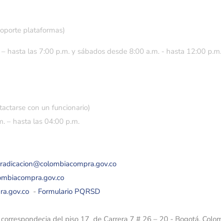
soporte plataformas)
 – hasta las 7:00 p.m. y sábados desde 8:00 a.m. - hasta 12:00 p.m
tactarse con un funcionario)
. – hasta las 04:00 p.m.
eradicacion@colombiacompra.gov.co
lombiacompra.gov.co
ra.gov.co
-
Formulario PQRSD
e correspondecia del piso 17 de Carrera 7 # 26 – 20 - Bogotá, Colo