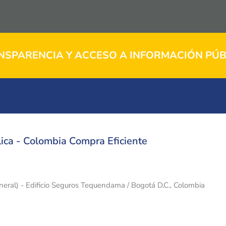
NSPARENCIA Y ACCESO A INFORMACIÓN PÚB
ica - Colombia Compra Eficiente
eneral) - Edificio Seguros Tequendama / Bogotá D.C., Colombia