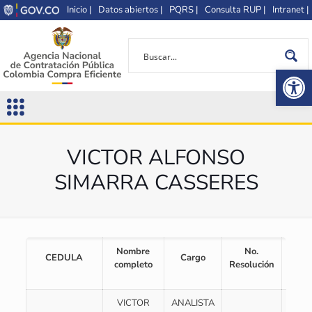
Inicio |
Datos abiertos |
PQRS |
Consulta RUP |
Intranet |
Op
VICTOR ALFONSO
SIMARRA CASSERES
Nombre
No.
No.
CEDULA
Cargo
completo
Resolución
Acta
VICTOR
ANALISTA