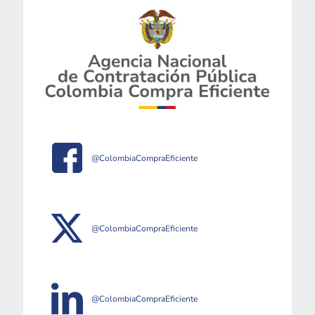
@ColombiaCompraEficiente
@ColombiaCompraEficiente
@ColombiaCompraEficiente