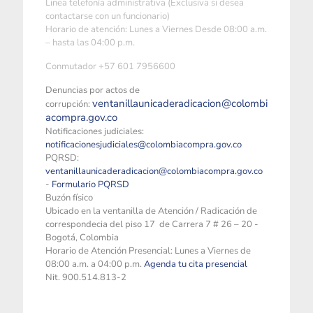
Linea telefonía administrativa (Exclusiva si desea
contactarse con un funcionario)
Horario de atención: Lunes a Viernes Desde 08:00 a.m.
– hasta las 04:00 p.m.
Conmutador +57 601 7956600
Denuncias por actos de
ventanillaunicaderadicacion@colombi
corrupción:
acompra.gov.co
Notificaciones judiciales:
notificacionesjudiciales@colombiacompra.gov.co
PQRSD:
ventanillaunicaderadicacion@colombiacompra.gov.co
-
Formulario PQRSD
Buzón físico
Ubicado en la ventanilla de Atención / Radicación de
correspondecia del piso 17 de Carrera 7 # 26 – 20 -
Bogotá, Colombia
Horario de Atención Presencial: Lunes a Viernes de
08:00 a.m. a 04:00 p.m.
Agenda tu cita presencial
Nit. 900.514.813-2