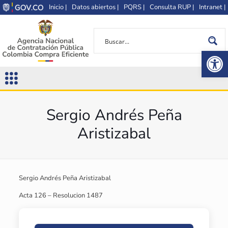
Inicio |
Datos abiertos |
PQRS |
Consulta RUP |
Intranet |
Op
Sergio Andrés Peña
Aristizabal
Sergio Andrés Peña Aristizabal
Acta 126 – Resolucion 1487