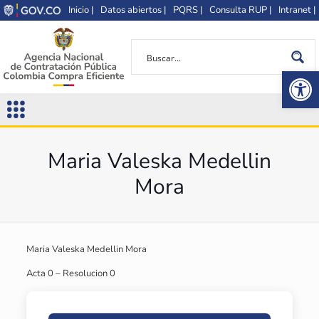
Inicio |
Datos abiertos |
PQRS |
Consulta RUP |
Intranet |
Op
Maria Valeska Medellin
Mora
Maria Valeska Medellin Mora
Acta 0 – Resolucion 0