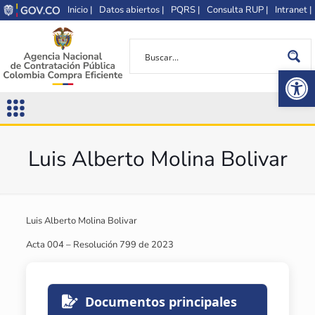
Inicio |
Datos abiertos |
PQRS |
Consulta RUP |
Intranet |
Op
Luis Alberto Molina Bolivar
Luis Alberto Molina Bolivar
Acta 004 – Resolución 799 de 2023
Documentos principales