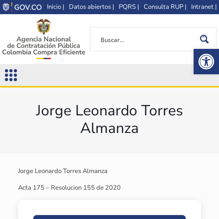
Inicio |
Datos abiertos |
PQRS |
Consulta RUP |
Intranet |
Op
Jorge Leonardo Torres
Almanza
Jorge Leonardo Torres Almanza
Acta 175 – Resolucion 155 de 2020