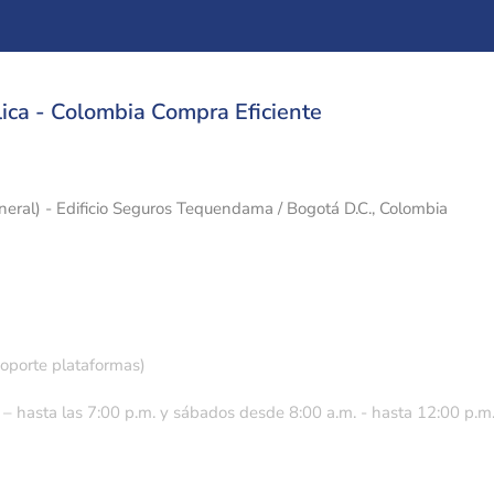
ica - Colombia Compra Eficiente
eneral) - Edificio Seguros Tequendama / Bogotá D.C., Colombia
soporte plataformas)
 – hasta las 7:00 p.m. y sábados desde 8:00 a.m. - hasta 12:00 p.m