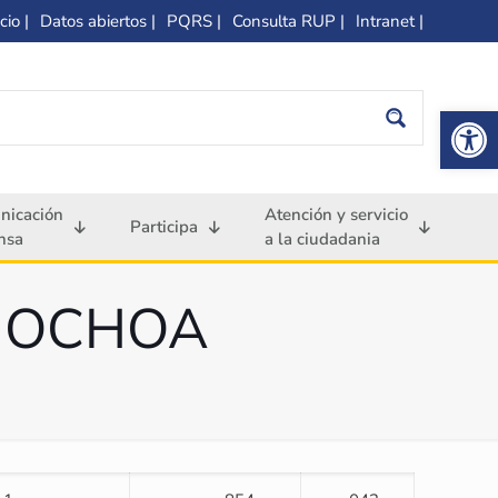
cio |
Datos abiertos |
PQRS |
Consulta RUP |
Intranet |
Op
nicación
Atención y servicio
Participa
nsa
a la ciudadania
 OCHOA