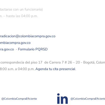
tactarse con un funcionario)
. – hasta las 04:00 p.m.
eradicacion@colombiacompra.gov.co
lombiacompra.gov.co
ra.gov.co
-
Formulario PQRSD
e correspondecia del piso 17 de Carrera 7 # 26 – 20 - Bogotá, Colo
08:00 a.m. a 04:00 p.m.
Agenda tu cita presencial
@ColombiaCompraEficiente
@ColombiaCompraEficient