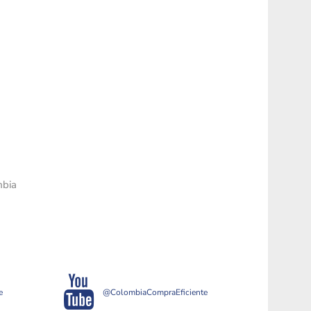
mbia
e
@ColombiaCompraEficiente