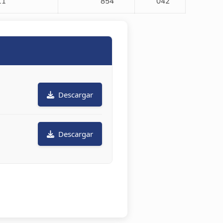
11
854
042
Descargar
Descargar