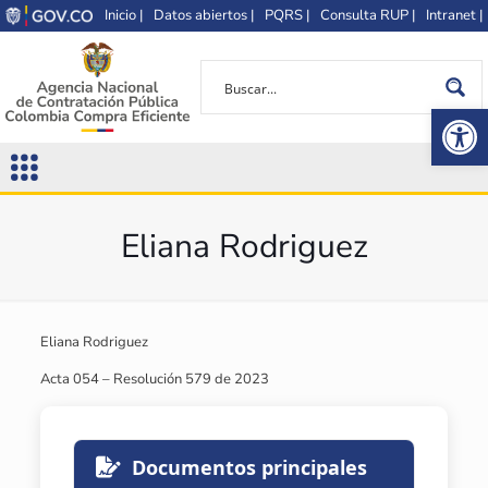
Inicio |
Datos abiertos |
PQRS |
Consulta RUP |
Intranet |
Op
Eliana Rodriguez
Eliana Rodriguez
Acta 054 – Resolución 579 de 2023
Documentos principales