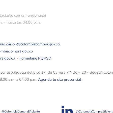
tactarse con un funcionario)
. – hasta las 04:00 p.m.
eradicacion@colombiacompra.gov.co
lombiacompra.gov.co
ra.gov.co
-
Formulario PQRSD
e correspondecia del piso 17 de Carrera 7 # 26 – 20 - Bogotá, Colo
08:00 a.m. a 04:00 p.m.
Agenda tu cita presencial
@ColombiaCompraEficiente
@ColombiaCompraEficient