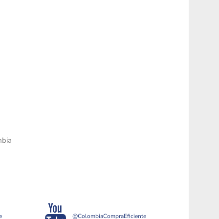
mbia
e
@ColombiaCompraEficiente