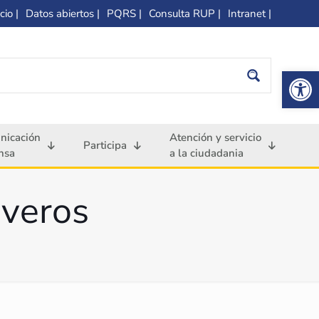
cio |
Datos abiertos |
PQRS |
Consulta RUP |
Intranet |
Op
nicación
Atención y servicio
Participa
nsa
a la ciudadania
iveros