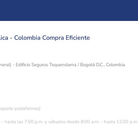
ica - Colombia Compra Eficiente
eneral) - Edificio Seguros Tequendama / Bogotá D.C., Colombia
soporte plataformas)
 – hasta las 7:00 p.m. y sábados desde 8:00 a.m. - hasta 12:00 p.m