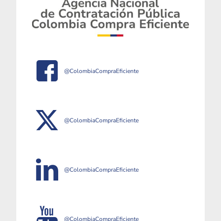
@ColombiaCompraEficiente
@ColombiaCompraEficiente
@ColombiaCompraEficiente
@ColombiaCompraEficiente