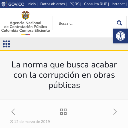
Inicio |
Datos abiertos |
PQRS |
Consulta RUP |
Intranet |
Op
La norma que busca acabar
con la corrupción en obras
públicas
12 de marzo de 2019