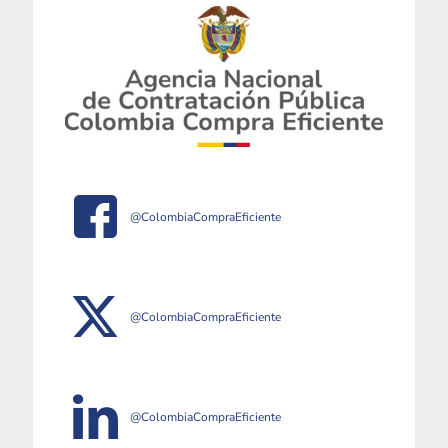
@ColombiaCompraEficiente
@ColombiaCompraEficiente
@ColombiaCompraEficiente