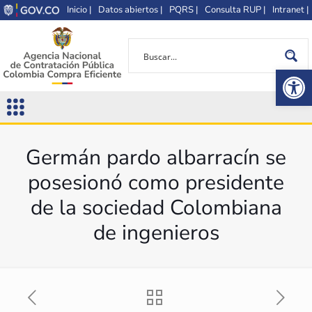
Inicio |
Datos abiertos |
PQRS |
Consulta RUP |
Intranet |
Op
Germán pardo albarracín se
posesionó como presidente
de la sociedad Colombiana
de ingenieros