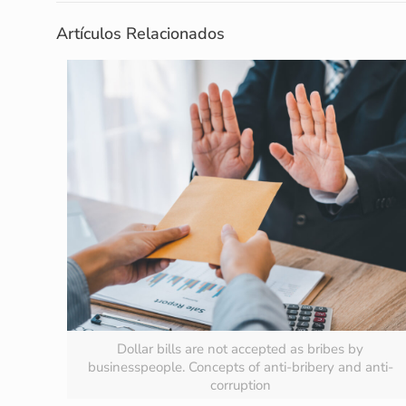
Artículos Relacionados
Dollar bills are not accepted as bribes by
businesspeople. Concepts of anti-bribery and anti-
corruption