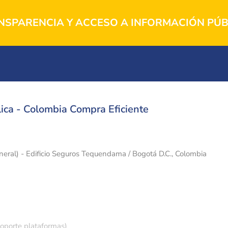
NSPARENCIA Y ACCESO A INFORMACIÓN PÚB
ica - Colombia Compra Eficiente
eneral) - Edificio Seguros Tequendama / Bogotá D.C., Colombia
soporte plataformas)