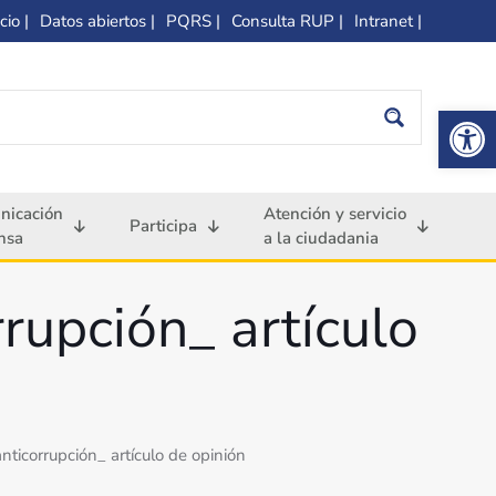
cio |
Datos abiertos |
PQRS |
Consulta RUP |
Intranet |
Op
nicación
Atención y servicio
Participa
nsa
a la ciudadania
rrupción_ artículo
anticorrupción_ artículo de opinión