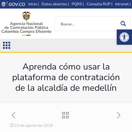
Inicio |
Datos abiertos |
PQRS |
Consulta RUP |
Intranet |
Op
Aprenda cómo usar la
plataforma de contratación
de la alcaldía de medellín
23 de agosto de 2018