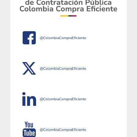
@ColombiaCompraEficiente
@ColombiaCompraEficiente
@ColombiaCompraEficiente
@ColombiaCompraEficiente