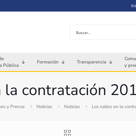
Ini
de
Comu
Formación
Transparencia
 Pública
y pre
n la contratación 20
es y Prensa
Noticias
Noticias
Los ruidos en la cont