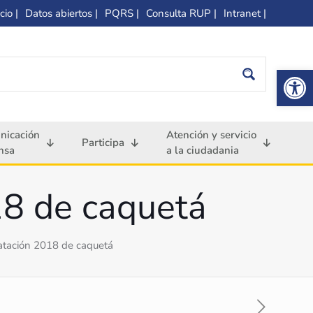
cio |
Datos abiertos |
PQRS |
Consulta RUP |
Intranet |
Op
nicación
Atención y servicio
Participa
nsa
a la ciudadania
18 de caquetá
ratación 2018 de caquetá