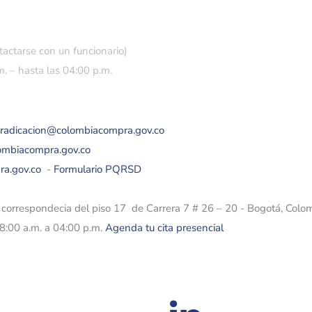
tactarse con un funcionario)
. – hasta las 04:00 p.m.
eradicacion@colombiacompra.gov.co
lombiacompra.gov.co
ra.gov.co
-
Formulario PQRSD
e correspondecia del piso 17 de Carrera 7 # 26 – 20 - Bogotá, Colo
08:00 a.m. a 04:00 p.m.
Agenda tu cita presencial