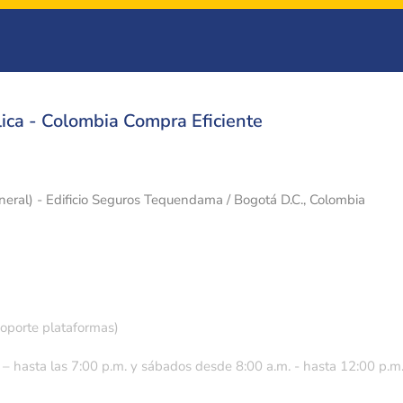
ica - Colombia Compra Eficiente
eneral) - Edificio Seguros Tequendama / Bogotá D.C., Colombia
soporte plataformas)
 – hasta las 7:00 p.m. y sábados desde 8:00 a.m. - hasta 12:00 p.m