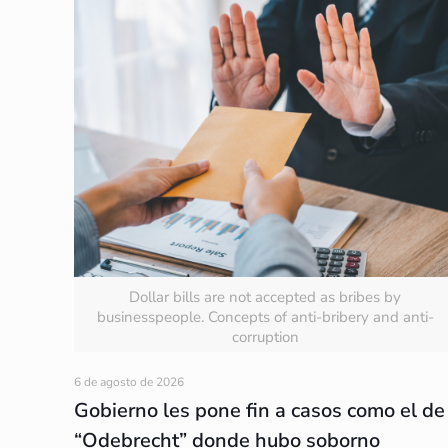
Dollar bills are not accepted as bribes by
businesspeople. Concepts of anti-bribery and anti-
corruption
6 de agosto de 2026
Gobierno les pone fin a casos como el de
“Odebrecht” donde hubo soborno