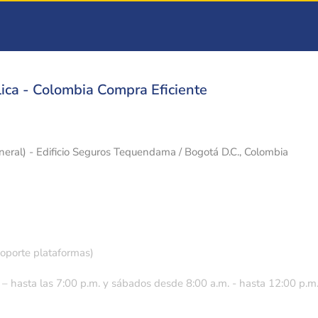
ica - Colombia Compra Eficiente
eneral) - Edificio Seguros Tequendama / Bogotá D.C., Colombia
soporte plataformas)
 – hasta las 7:00 p.m. y sábados desde 8:00 a.m. - hasta 12:00 p.m