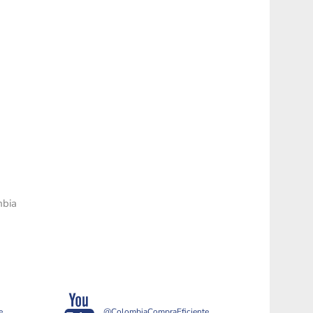
mbia
e
@ColombiaCompraEficiente