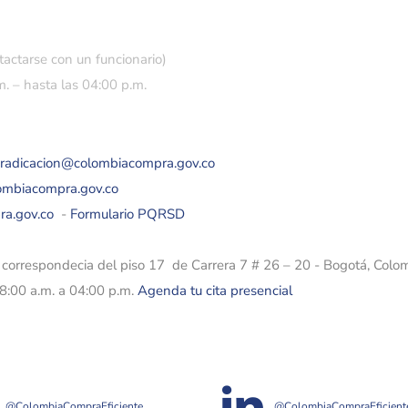
tactarse con un funcionario)
. – hasta las 04:00 p.m.
eradicacion@colombiacompra.gov.co
lombiacompra.gov.co
ra.gov.co
-
Formulario PQRSD
e correspondecia del piso 17 de Carrera 7 # 26 – 20 - Bogotá, Colo
08:00 a.m. a 04:00 p.m.
Agenda tu cita presencial
@ColombiaCompraEficiente
@ColombiaCompraEficient