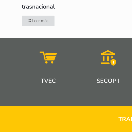
trasnacional
Leer más
TVEC
SECOP I
TRA