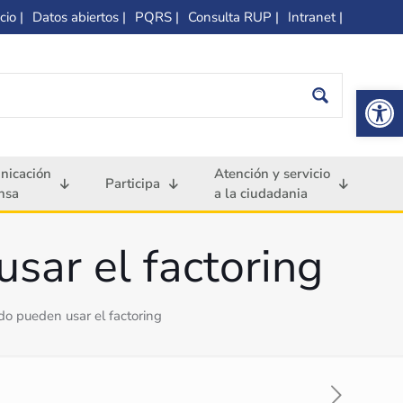
cio |
Datos abiertos |
PQRS |
Consulta RUP |
Intranet |
Op
nicación
Atención y servicio
Participa
nsa
a la ciudadania
usar el factoring
ado pueden usar el factoring