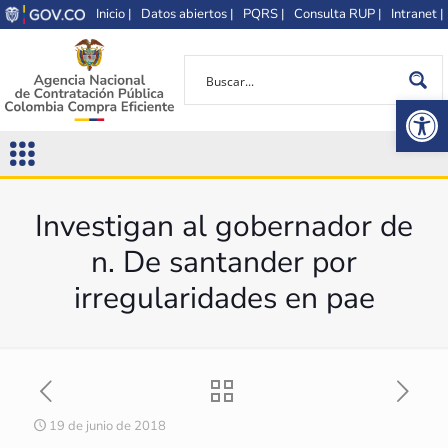
Inicio |
Datos abiertos |
PQRS |
Consulta RUP |
Intranet |
Op
Investigan al gobernador de
n. De santander por
irregularidades en pae
19 de junio de 2018