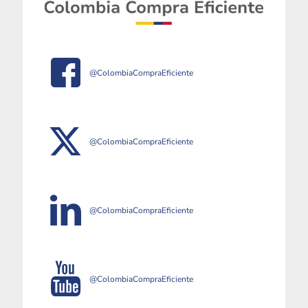
@ColombiaCompraEficiente
@ColombiaCompraEficiente
@ColombiaCompraEficiente
@ColombiaCompraEficiente