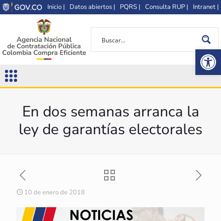
Inicio |
Datos abiertos |
PQRS |
Consulta RUP |
Intranet |
Op
En dos semanas arranca la
ley de garantías electorales
10 de enero de 2018