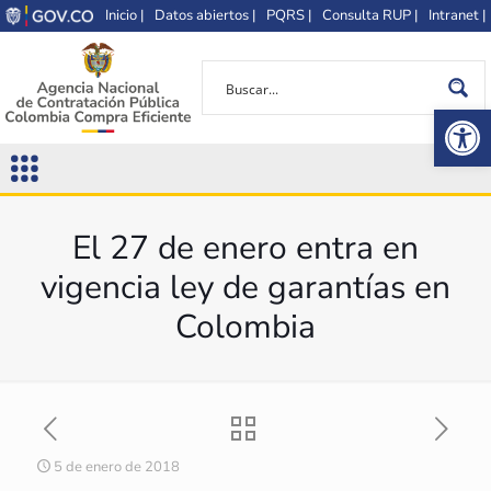
Inicio |
Datos abiertos |
PQRS |
Consulta RUP |
Intranet |
Op
El 27 de enero entra en
vigencia ley de garantías en
Colombia
5 de enero de 2018