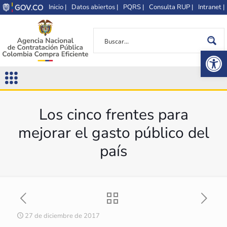
Inicio |
Datos abiertos |
PQRS |
Consulta RUP |
Intranet |
Op
Los cinco frentes para
mejorar el gasto público del
país
27 de diciembre de 2017