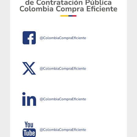
@ColombiaCompraEficiente
@ColombiaCompraEficiente
@ColombiaCompraEficiente
@ColombiaCompraEficiente