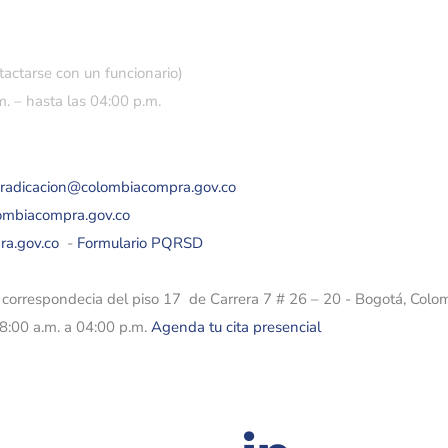
tactarse con un funcionario)
. – hasta las 04:00 p.m.
eradicacion@colombiacompra.gov.co
lombiacompra.gov.co
ra.gov.co
-
Formulario PQRSD
e correspondecia del piso 17 de Carrera 7 # 26 – 20 - Bogotá, Colo
08:00 a.m. a 04:00 p.m.
Agenda tu cita presencial