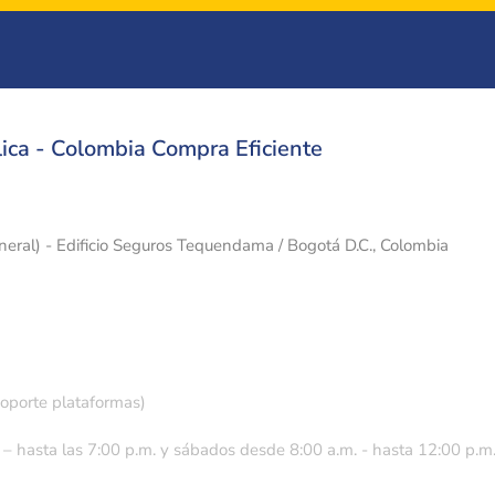
ica - Colombia Compra Eficiente
eneral) - Edificio Seguros Tequendama / Bogotá D.C., Colombia
soporte plataformas)
 – hasta las 7:00 p.m. y sábados desde 8:00 a.m. - hasta 12:00 p.m