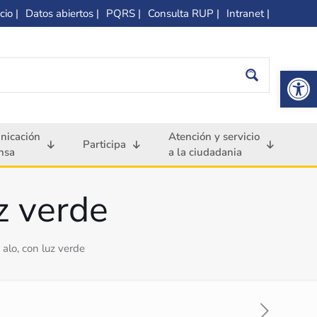
cio |
Datos abiertos |
PQRS |
Consulta RUP |
Intranet |
Op
nicación
Atención y servicio
Participa
nsa
a la ciudadania
z verde
 alo, con luz verde