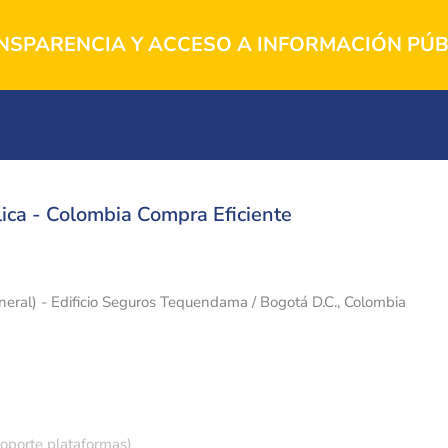
NSPARENCIA Y ACCESO A INFORMACIÓN PÚB
ica - Colombia Compra Eficiente
eneral) - Edificio Seguros Tequendama / Bogotá D.C., Colombia
soporte plataformas)