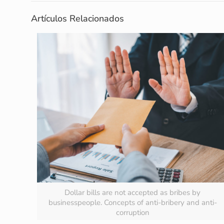
Artículos Relacionados
Dollar bills are not accepted as bribes by
businesspeople. Concepts of anti-bribery and anti-
corruption