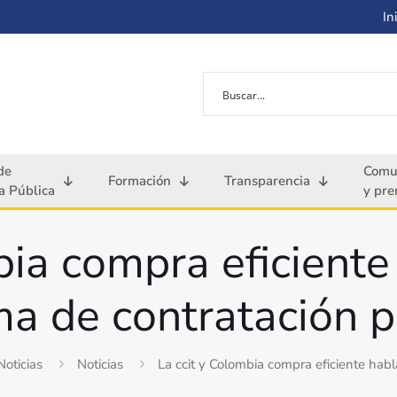
Ini
de
Comu
Formación
Transparencia
 Pública
y pre
bia compra eficiente
ma de contratación p
Noticias
Noticias
La ccit y Colombia compra eficiente habl