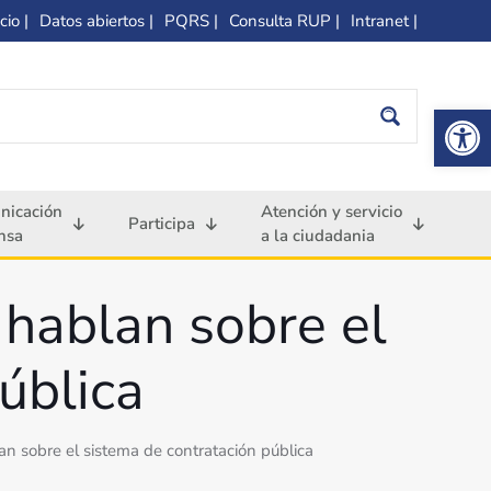
cio |
Datos abiertos |
PQRS |
Consulta RUP |
Intranet |
Op
nicación
Atención y servicio
Participa
nsa
a la ciudadania
 hablan sobre el
ública
an sobre el sistema de contratación pública