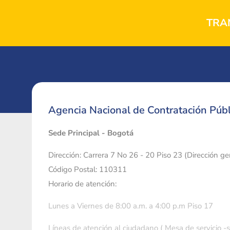
TRA
Agencia Nacional de Contratación Públ
Sede Principal - Bogotá
Dirección: Carrera 7 No 26 - 20 Piso 23 (Dirección g
Código Postal: 110311
Horario de atención:
Lunes a Viernes de 8:00 a.m. a 4:00 p.m Piso 17
Líneas de atención al ciudadano ( Mesa de servicio -