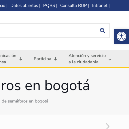
cio |
Datos abiertos |
PQRS |
Consulta RUP |
Intranet |
Op
nicación
Atención y servicio
Participa
nsa
a la ciudadania
oros en bogotá
ón de semáforos en bogotá