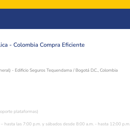
ica - Colombia Compra Eficiente
eneral) - Edificio Seguros Tequendama / Bogotá D.C., Colombia
soporte plataformas)
 – hasta las 7:00 p.m. y sábados desde 8:00 a.m. - hasta 12:00 p.m