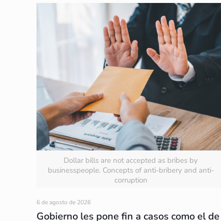
Dollar bills are not accepted as bribes by
businesspeople. Concepts of anti-bribery and anti-
corruption
6 de agosto de 2026
Gobierno les pone fin a casos como el de