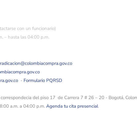
tactarse con un funcionario)
. – hasta las 04:00 p.m.
eradicacion@colombiacompra.gov.co
lombiacompra.gov.co
ra.gov.co
-
Formulario PQRSD
e correspondecia del piso 17 de Carrera 7 # 26 – 20 - Bogotá, Colo
08:00 a.m. a 04:00 p.m.
Agenda tu cita presencial