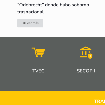
“Odebrecht” donde hubo soborno
trasnacional
Leer más
TVEC
SECOP I
TRA