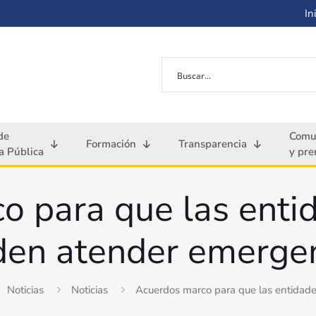
Ini
de
Comu
Formación
Transparencia
 Pública
y pre
 para que las enti
en atender emerge
Noticias
Noticias
Acuerdos marco para que las entidad