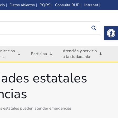
cio |
Datos abiertos |
PQRS |
Consulta RUP |
Intranet |
Op
nicación
Atención y servicio
Participa
nsa
a la ciudadania
dades estatales
ncias
es estatales pueden atender emergencias