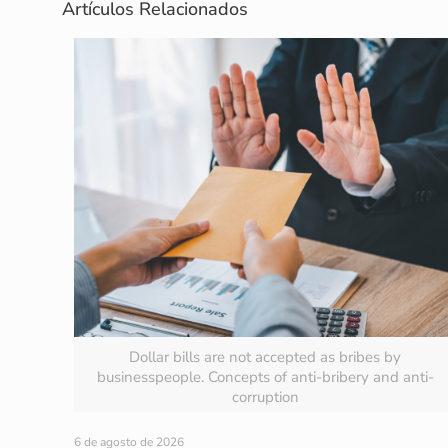
Artículos Relacionados
Dollar bills are not accepted as bribes by
businesspeople. Concepts of anti-bribery and anti-
corruption
6 de agosto de 2026