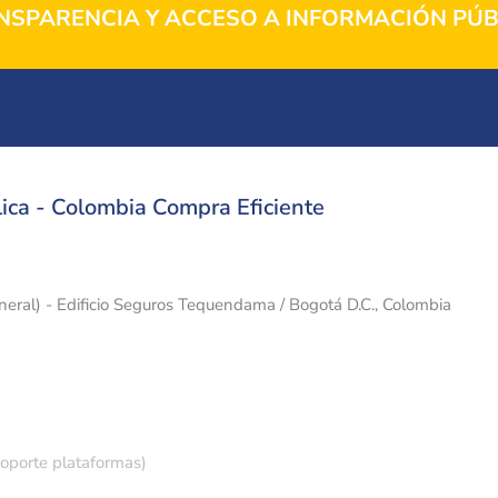
NSPARENCIA Y ACCESO A INFORMACIÓN PÚB
ica - Colombia Compra Eficiente
eneral) - Edificio Seguros Tequendama / Bogotá D.C., Colombia
soporte plataformas)