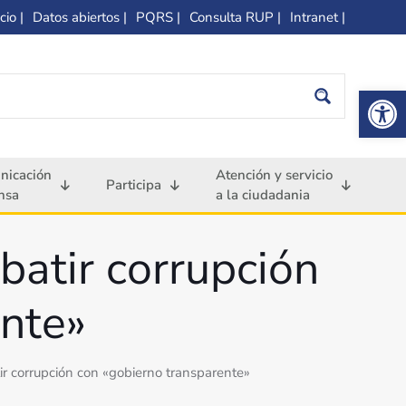
cio |
Datos abiertos |
PQRS |
Consulta RUP |
Intranet |
Op
nicación
Atención y servicio
Participa
nsa
a la ciudadania
atir corrupción
ente»
r corrupción con «gobierno transparente»