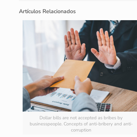
Artículos Relacionados
Dollar bills are not accepted as bribes by
businesspeople. Concepts of anti-bribery and anti-
corruption