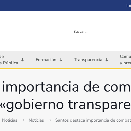
Ini
de
Comu
Formación
Transparencia
 Pública
y pre
 importancia de comb
«gobierno transpar
Noticias
Noticias
Santos destaca importancia de combati