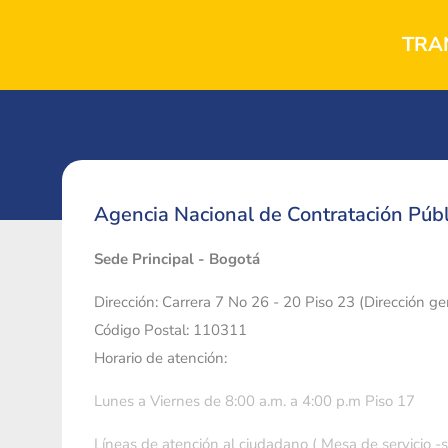
TRA
Agencia Nacional de Contratación Públ
Sede Principal - Bogotá
Dirección: Carrera 7 No 26 - 20 Piso 23 (Dirección g
Código Postal: 110311
Horario de atención:
Lunes a Viernes de 8:00 a.m. a 4:00 p.m Piso 17
Líneas de atención al ciudadano ( Mesa de servicio -