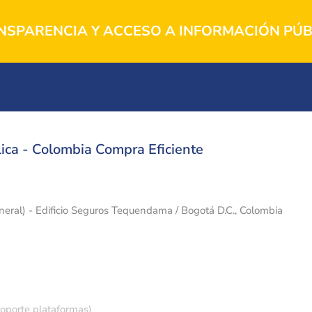
NSPARENCIA Y ACCESO A INFORMACIÓN PÚB
ica - Colombia Compra Eficiente
eneral) - Edificio Seguros Tequendama / Bogotá D.C., Colombia
soporte plataformas)