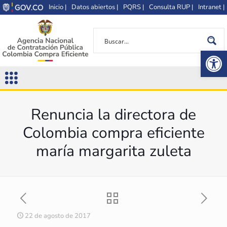
Inicio |
Datos abiertos |
PQRS |
Consulta RUP |
Intranet |
Op
Renuncia la directora de
Colombia compra eficiente
maría margarita zuleta
22 de agosto de 2017