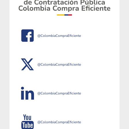
@ColombiaCompraEficiente
@ColombiaCompraEficiente
@ColombiaCompraEficiente
@ColombiaCompraEficiente