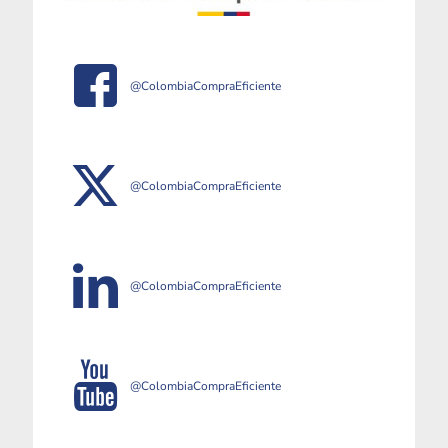
@ColombiaCompraEficiente
@ColombiaCompraEficiente
@ColombiaCompraEficiente
@ColombiaCompraEficiente