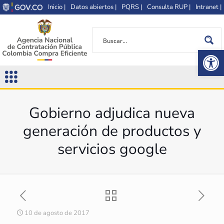
Inicio |
Datos abiertos |
PQRS |
Consulta RUP |
Intranet |
Op
Gobierno adjudica nueva
generación de productos y
servicios google
10 de agosto de 2017