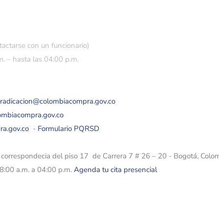
tactarse con un funcionario)
. – hasta las 04:00 p.m.
eradicacion@colombiacompra.gov.co
lombiacompra.gov.co
ra.gov.co
-
Formulario PQRSD
e correspondecia del piso 17 de Carrera 7 # 26 – 20 - Bogotá, Colo
08:00 a.m. a 04:00 p.m.
Agenda tu cita presencial