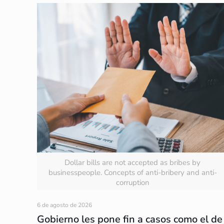
Dollar bills are not accepted as bribes by
businesspeople. Concepts of anti-bribery and anti-
corruption
6 de agosto de 2026
Gobierno les pone fin a casos como el de