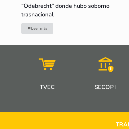
“Odebrecht” donde hubo soborno
trasnacional
Leer más
TVEC
SECOP I
TRA