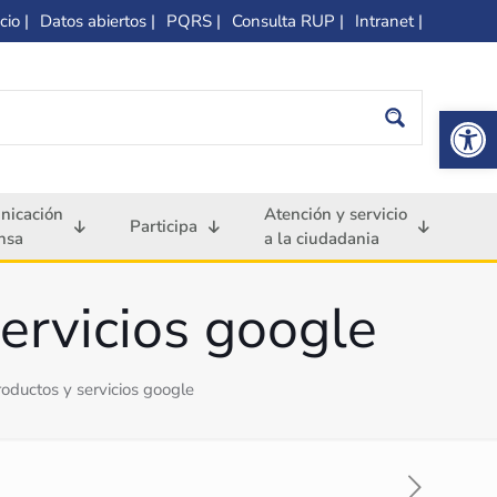
cio |
Datos abiertos |
PQRS |
Consulta RUP |
Intranet |
Op
nicación
Atención y servicio
Participa
nsa
a la ciudadania
ervicios google
oductos y servicios google