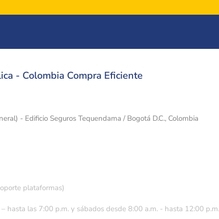
ica - Colombia Compra Eficiente
eneral) - Edificio Seguros Tequendama / Bogotá D.C., Colombia
soporte plataformas)
 – hasta las 7:00 p.m. y sábados desde 8:00 a.m. - hasta 12:00 p.m