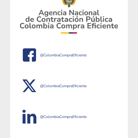
@ColombiaCompraEficiente
@ColombiaCompraEficiente
@ColombiaCompraEficiente