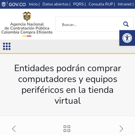
Inicio |
Datos abiertos |
PQRS |
Consulta RUP |
Intranet |
Op
Entidades podrán comprar
computadores y equipos
periféricos en la tienda
virtual