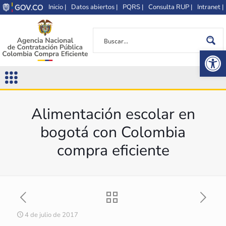
Inicio |
Datos abiertos |
PQRS |
Consulta RUP |
Intranet |
Op
Alimentación escolar en
bogotá con Colombia
compra eficiente
4 de julio de 2017