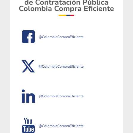
@ColombiaCompraEficiente
@ColombiaCompraEficiente
@ColombiaCompraEficiente
@ColombiaCompraEficiente