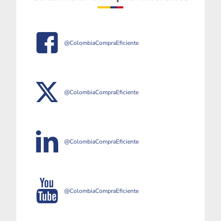
@ColombiaCompraEficiente
@ColombiaCompraEficiente
@ColombiaCompraEficiente
@ColombiaCompraEficiente