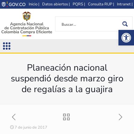
Inicio |
Datos abiertos |
PQRS |
Consulta RUP |
Intranet |
Op
Planeación nacional
suspendió desde marzo giro
de regalías a la guajira
7 de junio de 2017