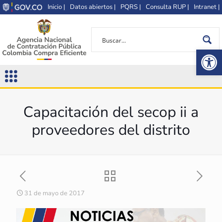
Inicio |
Datos abiertos |
PQRS |
Consulta RUP |
Intranet |
Op
Capacitación del secop ii a
proveedores del distrito
31 de mayo de 2017