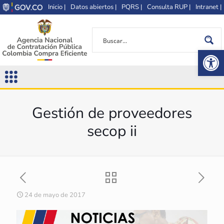
Inicio |
Datos abiertos |
PQRS |
Consulta RUP |
Intranet |
Op
Gestión de proveedores
secop ii
24 de mayo de 2017