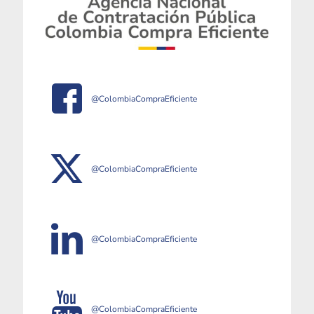
@ColombiaCompraEficiente
@ColombiaCompraEficiente
@ColombiaCompraEficiente
@ColombiaCompraEficiente