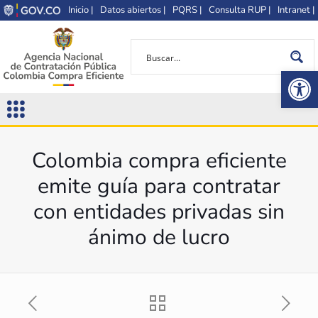
Inicio |
Datos abiertos |
PQRS |
Consulta RUP |
Intranet |
Op
Colombia compra eficiente
emite guía para contratar
con entidades privadas sin
ánimo de lucro