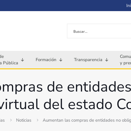
Ini
de
Comu
Formación
Transparencia
 Pública
y pre
mpras de entidades
 virtual del estado 
ias
Noticias
Aumentan las compras de entidades no obliga