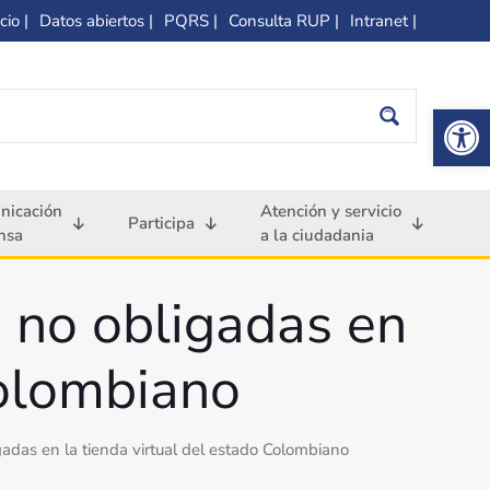
cio |
Datos abiertos |
PQRS |
Consulta RUP |
Intranet |
Op
nicación
Atención y servicio
Participa
nsa
a la ciudadania
 no obligadas en
Colombiano
das en la tienda virtual del estado Colombiano