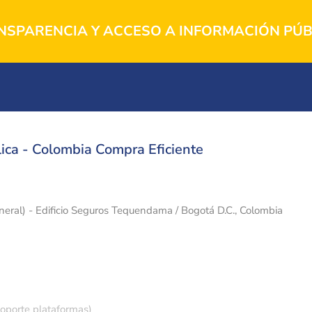
NSPARENCIA Y ACCESO A INFORMACIÓN PÚB
ica - Colombia Compra Eficiente
eneral) - Edificio Seguros Tequendama / Bogotá D.C., Colombia
soporte plataformas)