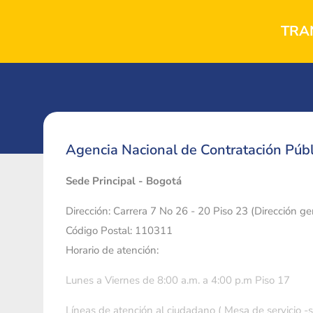
TRA
Agencia Nacional de Contratación Públ
Sede Principal - Bogotá
Dirección: Carrera 7 No 26 - 20 Piso 23 (Dirección g
Código Postal: 110311
Horario de atención:
Lunes a Viernes de 8:00 a.m. a 4:00 p.m Piso 17
Líneas de atención al ciudadano ( Mesa de servicio -