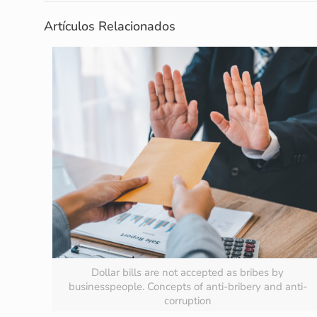
Artículos Relacionados
Dollar bills are not accepted as bribes by
businesspeople. Concepts of anti-bribery and anti-
corruption