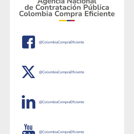
@ColombiaCompraEficiente
@ColombiaCompraEficiente
@ColombiaCompraEficiente
@ColombiaCompraEficiente