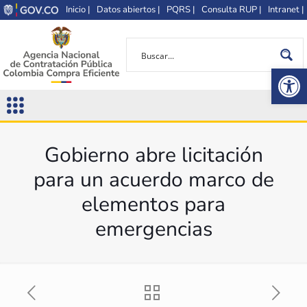
Inicio |
Datos abiertos |
PQRS |
Consulta RUP |
Intranet |
Op
Gobierno abre licitación
para un acuerdo marco de
elementos para
emergencias