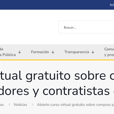
Ini
de
Comu
Formación
Transparencia
 Pública
y pre
rtual gratuito sobre
dores y contratistas
ias
Noticias
Abierto curso virtual gratuito sobre compras p