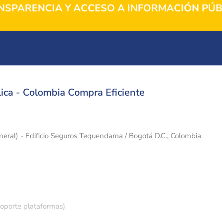
NSPARENCIA Y ACCESO A INFORMACIÓN PÚB
ica - Colombia Compra Eficiente
eneral) - Edificio Seguros Tequendama / Bogotá D.C., Colombia
soporte plataformas)