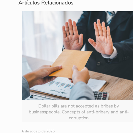
Artículos Relacionados
Dollar bills are not accepted as bribes by
businesspeople. Concepts of anti-bribery and anti-
corruption
6 de agosto de 2026